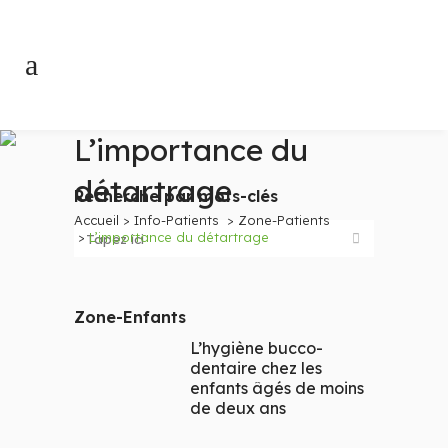
L’importance du
détartrage
Recherche par mots-clés
Accueil
>
Info-Patients
>
Zone-Patients
>
L’importance du détartrage
Zone-Enfants
L’hygiène bucco-
dentaire chez les
enfants âgés de moins
de deux ans