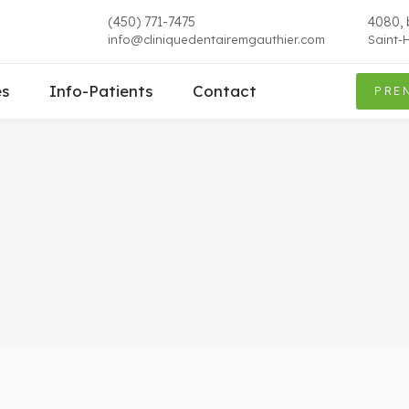
(450) 771-7475
4080, b
info@cliniquedentairemgauthier.com
Saint-
es
Info-Patients
Contact
PRE
ue faire si une de mes dents commence