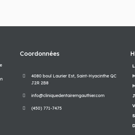
Coordonnées
H
pe
L
4080 boul Laurier Est, Saint-Hyacinthe QC
M
en
J2R 2B8
M
info@cliniquedentairemgauthier.com
J
V
(450) 771-7475