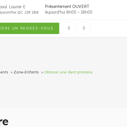
Présentement OUVERT
oul. Laurier E
Aujourd'hui 8h00 – 18h00
Hyacinthe QC J2R 2B8
NDRE UN RENDEZ-VOUS
ients
>
Zone-Enfants
>
Obturer une dent primaire
re