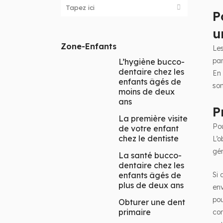
P
u
Zone-Enfants
Les
par
L’hygiène bucco-
dentaire chez les
En 
enfants âgés de
son
moins de deux
ans
P
La première visite
Pou
de votre enfant
chez le dentiste
L’o
gén
La santé bucco-
dentaire chez les
enfants âgés de
Si 
plus de deux ans
env
pou
Obturer une dent
primaire
con