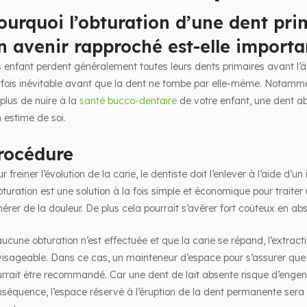
ourquoi l’obturation d’une dent pr
n avenir rapproché est-elle importa
 enfant perdent généralement toutes leurs dents primaires avant l’â
fois inévitable avant que la dent ne tombe par elle-même. Notamme
plus de nuire à la
santé bucco-dentaire
de votre enfant, une dent ab
 estime de soi.
rocédure
r freiner l’évolution de la carie, le dentiste doit l’enlever à l’aide d’
bturation est une solution à la fois simple et économique pour traite
érer de la douleur. De plus cela pourrait s’avérer fort coûteux en a
aucune obturation n’est effectuée et que la carie se répand, l’extracti
isageable. Dans ce cas, un mainteneur d’espace pour s’assurer que 
rrait être recommandé. Car une dent de lait absente risque d’engen
séquence, l’espace réservé à l’éruption de la dent permanente sera 