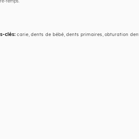
re-temps.
s-clés:
carie
,
dents de bébé
,
dents primaires
,
obturation den