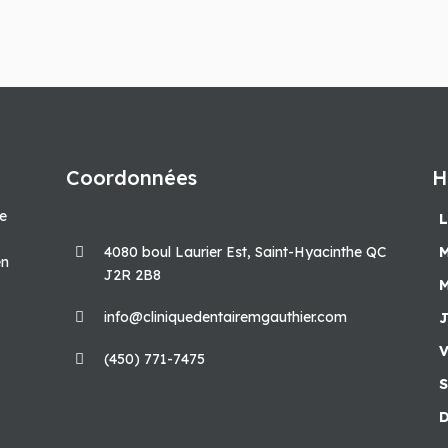
Coordonnées
H
pe
L
4080 boul Laurier Est, Saint-Hyacinthe QC
M
en
J2R 2B8
M
info@cliniquedentairemgauthier.com
J
V
(450) 771-7475