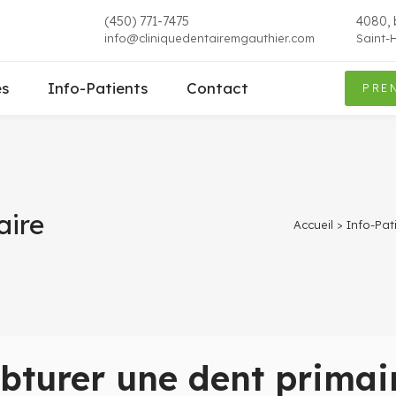
(450) 771-7475
4080, b
info@cliniquedentairemgauthier.com
Saint-
es
Info-Patients
Contact
PRE
aire
Accueil
>
Info-Pat
bturer une dent primai